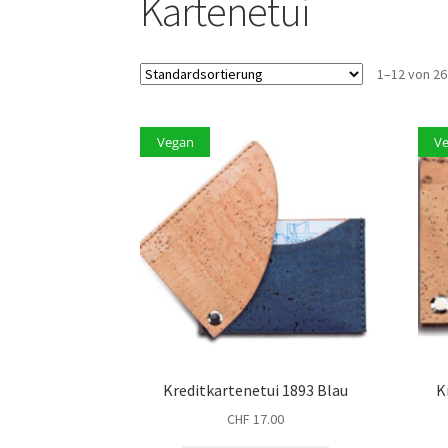
Kartenetui
1–12 von 2
Vegan
V
Kreditkartenetui 1893 Blau
K
CHF
17.00