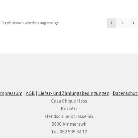
6 Ergebnissen werden angezeigt
1
2
3
Impressum
|
AGB
|
Liefer- und Zahlungsbedingungen
|
Datenschut
Casa Chique Hess
KorkArt
Hendschikerstrasse 6B
5600 Ammerswil
Tel. 062 535 34 12