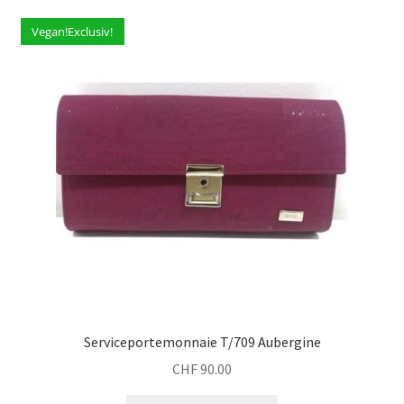
child
menu
Vegan!Exclusiv!
Expand
Diverses
child
menu
Kontakt
Serviceportemonnaie T/709 Aubergine
CHF
90.00