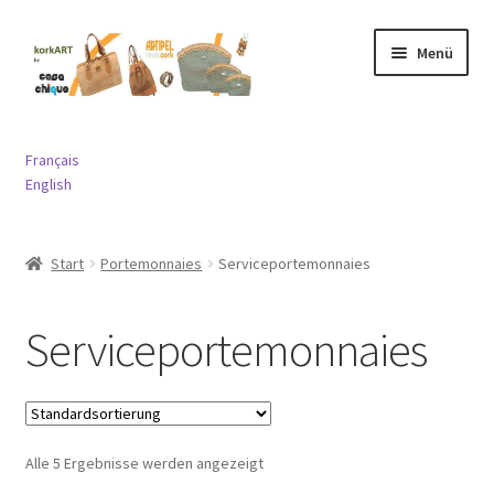
Zur
Springe
Menü
Navigation
zum
springen
Inhalt
Expand
Taschen
child
Français
menu
Expand
English
Portemonnaies
child
menu
Geldbörsen Damen
Start
Portemonnaies
Serviceportemonnaies
Geldbörsen Herren
Serviceportemonnaies
Serviceportemonnaies
Münzbörsen
Alle 5 Ergebnisse werden angezeigt
Expand
Schmuck