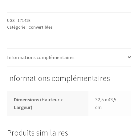
Sac
à
main
UGS :
17141E
Catégorie :
Convertibles
17141E
Informations complémentaires
Informations complémentaires
Dimensions (Hauteur x
32,5 x 43,5
Largeur)
cm
Produits similaires