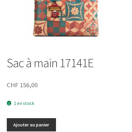
Sac à main 17141E
CHF
156,00
1 en stock
quantité
Ajouter au panier
de