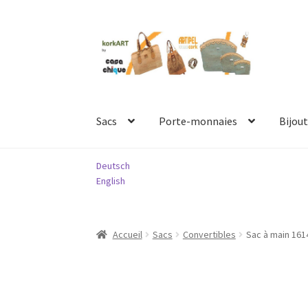
Aller
Aller
à
au
la
contenu
navigation
Sacs
Porte-monnaies
Bijout
Deutsch
English
Accueil
Sacs
Convertibles
Sac à main 161