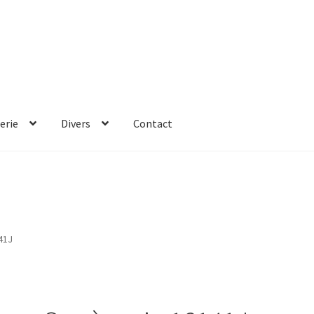
erie
Divers
Contact
41J