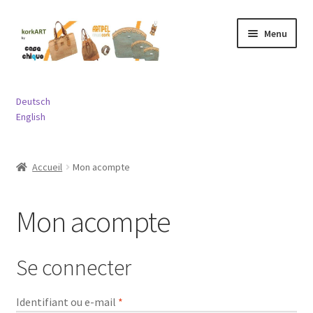
Aller
Aller
Menu
à
au
la
contenu
navigation
Ouvrir
Sacs
le
Deutsch
menu
Ouvrir
English
Porte-monnaies
enfant
le
menu
Ouvrir
Bijouterie
Accueil
Mon acompte
enfant
le
menu
Ouvrir
Divers
enfant
le
Mon acompte
menu
Contact
enfant
Se connecter
Obligatoire
Identifiant ou e-mail
*