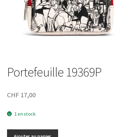
Portefeuille 19369P
CHF
17,00
1 en stock
quantité
Ajouter au panier