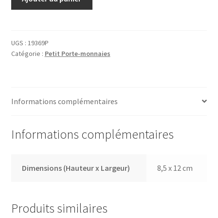
de
Portefeuille
19369P
UGS :
19369P
Catégorie :
Petit Porte-monnaies
Informations complémentaires
Informations complémentaires
Dimensions (Hauteur x Largeur)
8,5 x 12 cm
Produits similaires