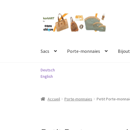
Aller
Aller
à
au
la
contenu
navigation
Sacs
Porte-monnaies
Bijout
Deutsch
English
Accueil
Porte-monnaies
Petit Porte-monna