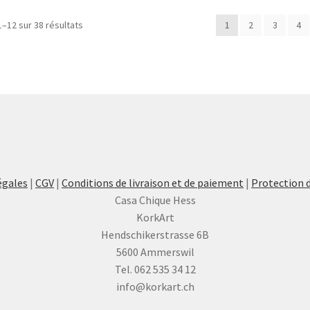
1–12 sur 38 résultats
1
2
3
4
égales
|
CGV
|
Conditions de livraison et de paiement
|
Protection 
Casa Chique Hess
KorkArt
Hendschikerstrasse 6B
5600 Ammerswil
Tel. 062 535 34 12
info@korkart.ch