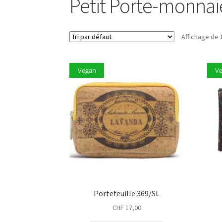
Petit Porte-monnai
Affichage de 
Vegan
V
Portefeuille 369/SL
CHF
17,00