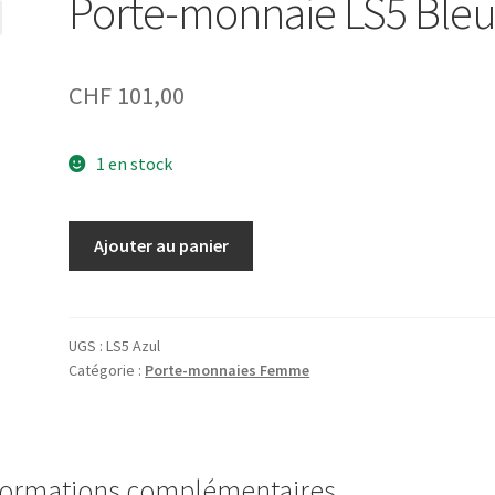
Porte-monnaie LS5 Ble
CHF
101,00
1 en stock
quantité
Ajouter au panier
de
Porte-
monnaie
LS5
UGS :
LS5 Azul
Catégorie :
Porte-monnaies Femme
Bleu
formations complémentaires