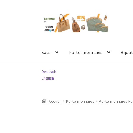
Aller
Aller
à
au
la
contenu
navigation
Sacs
Porte-monnaies
Bijout
Deutsch
English
Accueil
Porte-monnaies
Porte-monnaies 