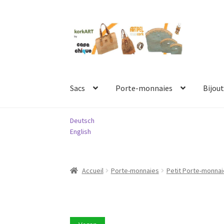
Aller
Aller
à
au
la
contenu
navigation
Sacs
Porte-monnaies
Bijout
Deutsch
English
Accueil
Porte-monnaies
Petit Porte-monna