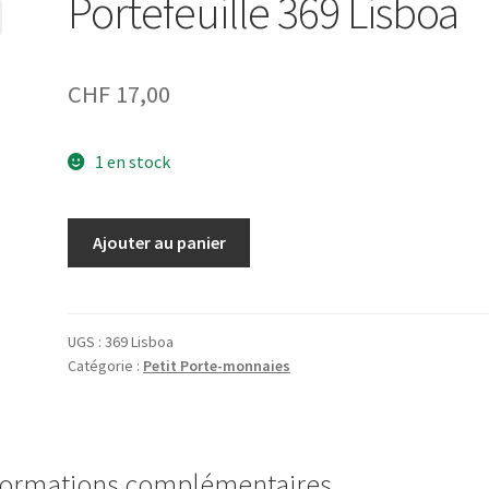
Portefeuille 369 Lisboa
CHF
17,00
1 en stock
quantité
Ajouter au panier
de
Portefeuille
369
Lisboa
UGS :
369 Lisboa
Catégorie :
Petit Porte-monnaies
formations complémentaires