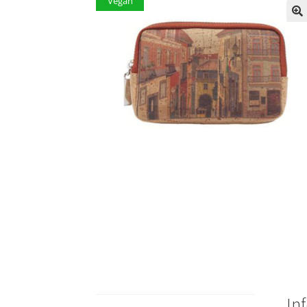
Vegan
In