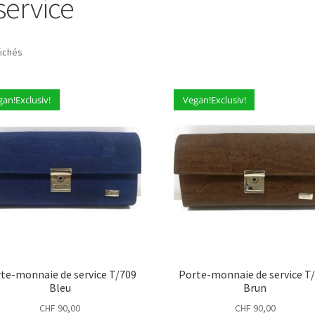
service
fichés
gan!Exclusiv!
Vegan!Exclusiv!
te-monnaie de service T/709
Porte-monnaie de service T
Bleu
Brun
CHF
90,00
CHF
90,00