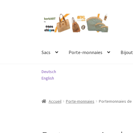
Aller
Aller
à
au
la
contenu
navigation
Sacs
Porte-monnaies
Bijout
Deutsch
English
Accueil
Porte-monnaies
Portemonnaies de 