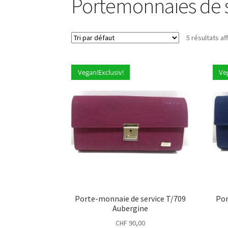
Portemonnaies de 
5 résultats af
Vegan!Exclusiv!
Ve
Porte-monnaie de service T/709
Por
Aubergine
CHF
90,00