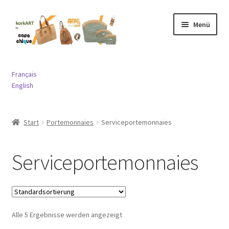
Zur
Springe
Menü
Navigation
zum
springen
Inhalt
Expand
Taschen
child
Français
menu
Expand
English
Portemonnaies
child
menu
Expand
Schmuck
Start
Portemonnaies
Serviceportemonnaies
child
menu
Expand
Diverses
child
Serviceportemonnaies
menu
Kontakt
Alle 5 Ergebnisse werden angezeigt