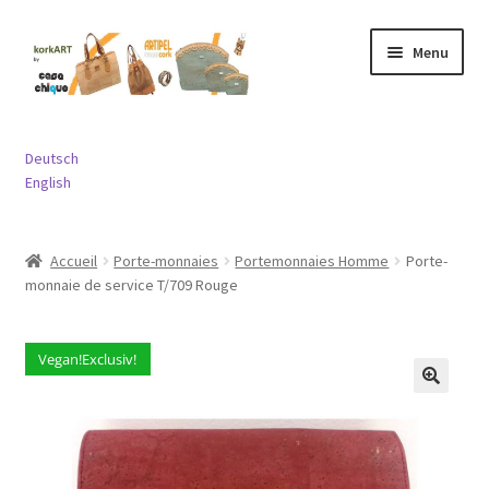
Aller
Aller
Menu
à
au
la
contenu
navigation
Ouvrir
Sacs
le
Deutsch
menu
Ouvrir
English
Porte-monnaies
enfant
le
menu
Ouvrir
Bijouterie
Accueil
Porte-monnaies
Portemonnaies Homme
Porte-
enfant
le
monnaie de service T/709 Rouge
menu
Ouvrir
Divers
enfant
le
menu
Vegan!Exclusiv!
Contact
enfant