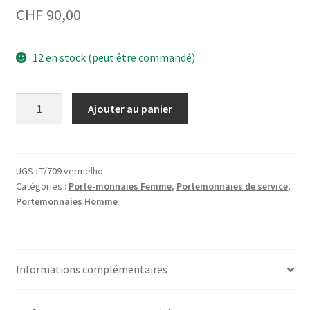
CHF
90,00
12 en stock (peut être commandé)
quantité
Ajouter au panier
de
Porte-
monnaie
de
UGS :
T/709 vermelho
Catégories :
Porte-monnaies Femme
,
Portemonnaies de service
,
service
Portemonnaies Homme
T/709
Rouge
Informations complémentaires