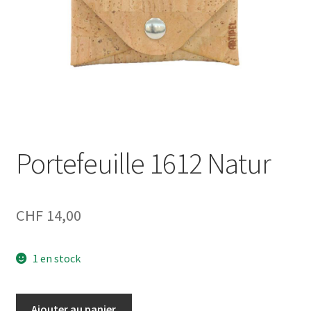
Portefeuille 1612 Natur
CHF
14,00
1 en stock
quantité
Ajouter au panier