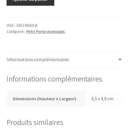
de
Portefeuille
1612
Natur
UGS :
1612 Natural
Catégorie :
Petit Porte-monnaies
Informations complémentaires
Informations complémentaires
Dimensions (Hauteur x Largeur)
6,5 x 9,9 cm
Produits similaires