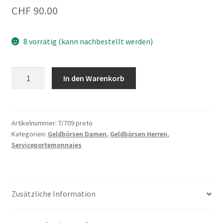
CHF
90.00
8 vorrätig (kann nachbestellt werden)
Serviceportemonnaie
In den Warenkorb
T/709
Schwarz
Menge
Artikelnummer:
T/709 preto
Kategorien:
Geldbörsen Damen
,
Geldbörsen Herren
,
Serviceportemonnaies
Zusätzliche Information