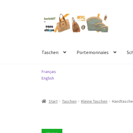
Zur
Springe
Navigation
zum
springen
Inhalt
Taschen
Portemonnaies
Sc
Français
English
Start
Taschen
Kleine Taschen
Handtasche