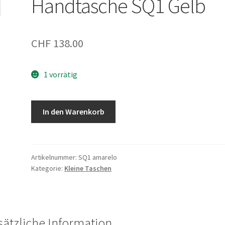
Handtasche SQ1 Gelb
CHF
138.00
1 vorrätig
Handtasche
In den Warenkorb
SQ1
Gelb
Menge
Artikelnummer:
SQ1 amarelo
Kategorie:
Kleine Taschen
sätzliche Information