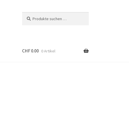
Suchen
Suchen
nach:
CHF
0.00
0 Artikel