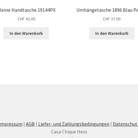
leine Handtasche 19144PX
Umhängetasche 1896 Blau Pe
CHF
42.00
CHF
37.00
In den Warenkorb
In den Warenkorb
Impressum
|
AGB
|
Liefer- und Zahlungsbedingungen
|
Datenschut
Casa Chique Hess