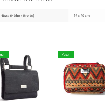
rösse (Höhe x Breite)
16 x 20 cm
egan
Vegan