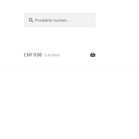
Suchen
Suchen
nach:
CHF
0.00
0 Artikel