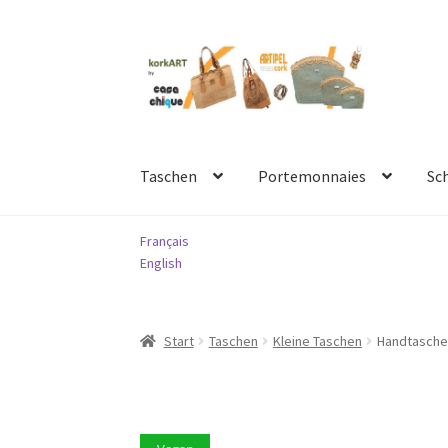
Zur
Springe
Navigation
zum
springen
Inhalt
Taschen
Portemonnaies
Sc
Français
English
Start
Taschen
Kleine Taschen
Handtasche