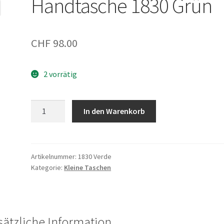
Handtasche 1830 Grün
CHF
98.00
2 vorrätig
Handtasche
In den Warenkorb
1830
Grün
Menge
Artikelnummer:
1830 Verde
Kategorie:
Kleine Taschen
sätzliche Information