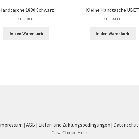
Handtasche 1830 Schwarz
Kleine Handtasche UBE
CHF
98.00
CHF
84.00
In den Warenkorb
In den Warenkorb
Impressum
|
AGB
|
Liefer- und Zahlungsbedingungen
|
Datenschut
Casa Chique Hess