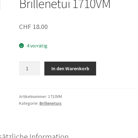
Brillenetui 1710VM
CHF
18.00
4 vorrätig
Brillenetui
In den Warenkorb
1710VM
Menge
Artikelnummer:
1710VM
Kategorie:
Brillenetuis
sätzliche Information