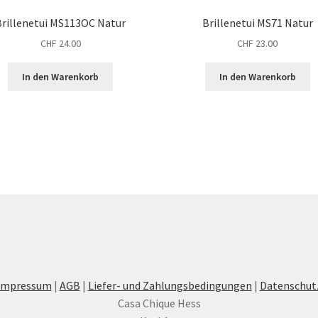
Brillenetui MS113OC Natur
Brillenetui MS71 Natur
CHF
24.00
CHF
23.00
In den Warenkorb
In den Warenkorb
Impressum
|
AGB
|
Liefer- und Zahlungsbedingungen
|
Datenschut
Casa Chique Hess