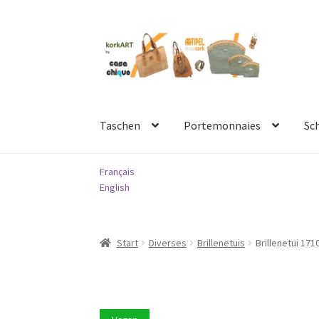
Zur
Springe
Navigation
zum
springen
Inhalt
Taschen
Portemonnaies
Sc
Français
English
Start
Diverses
Brillenetuis
Brillenetui 17