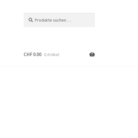
Suchen
Suchen
nach:
CHF
0.00
0 Artikel