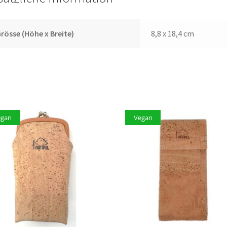
rösse (Höhe x Breite)
8,8 x 18,4 cm
egan
Vegan