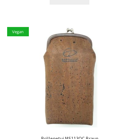
Vegan
Brillenetui MS113OC Braun