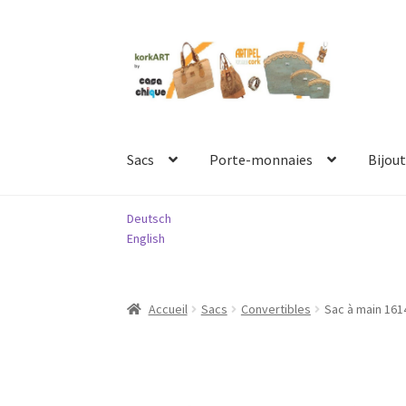
Aller
Aller
à
au
la
contenu
navigation
Sacs
Porte-monnaies
Bijout
Deutsch
English
Accueil
Sacs
Convertibles
Sac à main 161