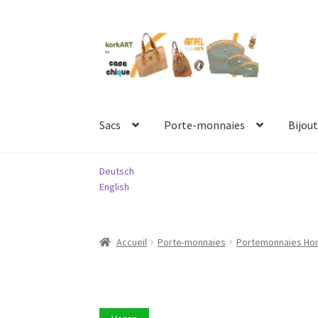
Aller
Aller
à
au
la
contenu
navigation
Sacs
Porte-monnaies
Bijout
Deutsch
English
Accueil
Porte-monnaies
Portemonnaies H