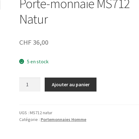
Porte-monnaie MS712
Natur
CHF
36,00
5 en stock
quantité
Ajouter au panier
de
Porte-
monnaie
MS712
UGS :
MS712 natur
Catégorie :
Portemonnaies Homme
Natur