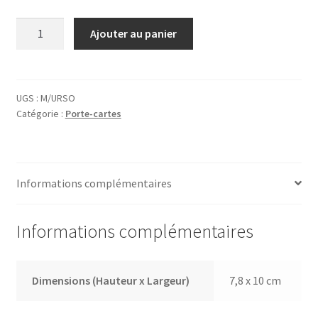
quantité
Ajouter au panier
de
Étui
pour
cartes
UGS :
M/URSO
Catégorie :
Porte-cartes
de
visite
M/URSO
Informations complémentaires
Informations complémentaires
Dimensions (Hauteur x Largeur)
7,8 x 10 cm