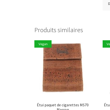
D
Produits similaires
Vegan
V
Étui paquet de cigarettes MS70
Étu
Marron