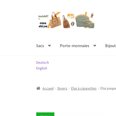
Aller
Aller
à
au
la
contenu
navigation
Sacs
Porte-monnaies
Bijout
Deutsch
English
Accueil
Divers
Étui à cigarettes
Étui paqu