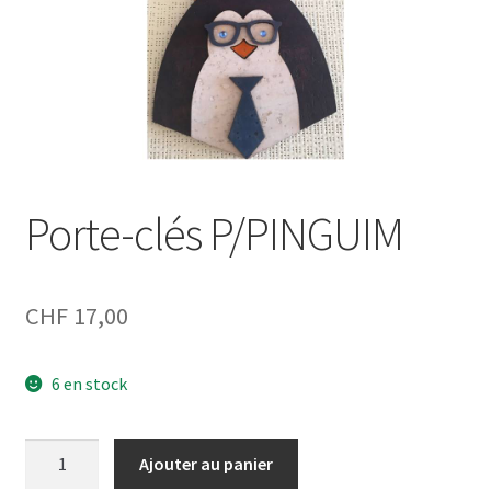
Porte-clés P/PINGUIM
CHF
17,00
6 en stock
quantité
Ajouter au panier
de