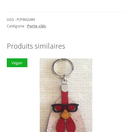
Porte-
clés
P/PINGUIM
UGS :
P/PINGUIM
Catégorie :
Porte-clés
Produits similaires
Vegan