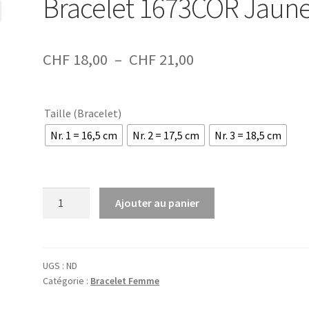
Bracelet 1673COR Jaun
Plage
CHF
18,00
–
CHF
21,00
de
prix :
Taille (Bracelet)
CHF 18,00
Nr. 1 = 16,5 cm
Nr. 2 = 17,5 cm
Nr. 3 = 18,5 cm
à
CHF 21,00
quantité
Ajouter au panier
de
Bracelet
1673COR
Jaune
UGS :
ND
Catégorie :
Bracelet Femme