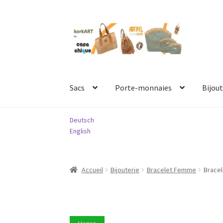
Aller
Aller
à
au
la
contenu
navigation
Sacs
Porte-monnaies
Bijout
Deutsch
English
Accueil
Bijouterie
Bracelet Femme
Brace