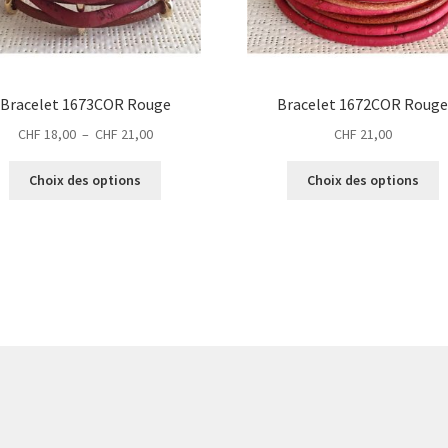
Bracelet 1673COR Rouge
Bracelet 1672COR Roug
Plage
CHF
18,00
–
CHF
21,00
CHF
21,00
de
Ce
C
prix :
Choix des options
Choix des options
produit
p
CHF 18,00
a
a
à
plusieurs
p
CHF 21,00
variations.
v
Les
L
options
o
peuvent
p
être
ê
choisies
c
sur
s
la
la
page
p