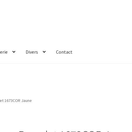
erie
Divers
Contact
let 1673COR Jaune