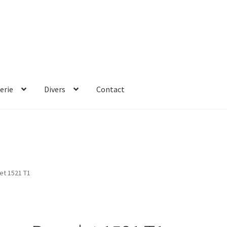
erie
Divers
Contact
et 1521 T1