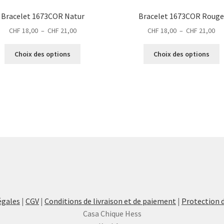
Bracelet 1673COR Natur
Bracelet 1673COR Roug
Plage
Pl
CHF
18,00
–
CHF
21,00
CHF
18,00
–
CHF
21,00
de
de
Ce
C
prix :
prix
Choix des options
Choix des options
produit
p
CHF 18,00
CH
a
a
à
à
plusieurs
p
CHF 21,00
CH
variations.
v
Les
L
options
o
peuvent
p
être
ê
choisies
c
sur
s
la
la
page
p
du
d
égales
|
CGV
|
Conditions de livraison et de paiement
|
Protection 
produit
p
Casa Chique Hess