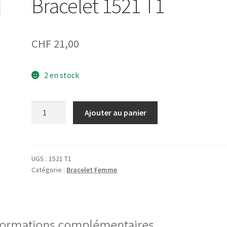
Bracelet 1521 T1
CHF
21,00
2 en stock
quantité
Ajouter au panier
de
Bracelet
1521
T1
UGS :
1521 T1
Catégorie :
Bracelet Femme
formations complémentaires