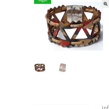
Vegan
In