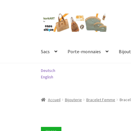
Aller
Aller
à
au
la
contenu
navigation
Sacs
Porte-monnaies
Bijout
Deutsch
English
Accueil
Bijouterie
Bracelet Femme
Bracel