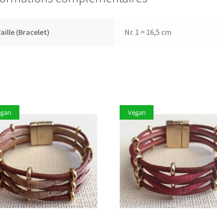
aille (Bracelet)
Nr. 1 = 16,5 cm
egan
Vegan