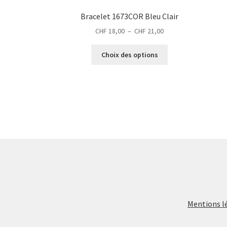
Bracelet 1673COR Bleu Clair
Plage
CHF
18,00
–
CHF
21,00
de
Ce
prix :
Choix des options
produit
CHF 18,00
a
à
plusieurs
CHF 21,00
variations.
Les
options
peuvent
être
choisies
sur
la
page
du
Mentions l
produit