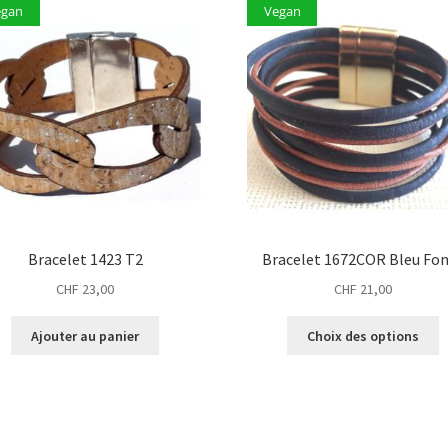
egan
Vegan
Bracelet 1423 T2
Bracelet 1672COR Bleu Fo
CHF
23,00
CHF
21,00
C
Ajouter au panier
Choix des options
p
a
p
v
L