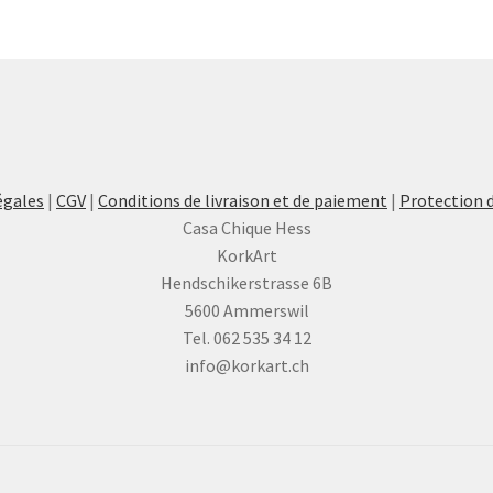
o
p
ê
c
s
la
p
d
égales
|
CGV
|
Conditions de livraison et de paiement
|
Protection 
p
Casa Chique Hess
KorkArt
Hendschikerstrasse 6B
5600 Ammerswil
Tel. 062 535 34 12
info@korkart.ch