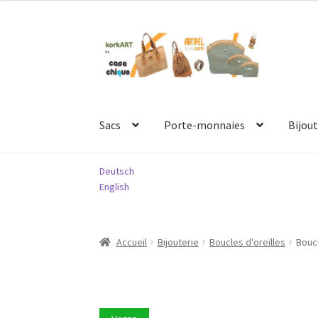
Aller
Aller
à
au
la
contenu
navigation
Sacs
Porte-monnaies
Bijout
Deutsch
English
Accueil
Bijouterie
Boucles d'oreilles
Boucl