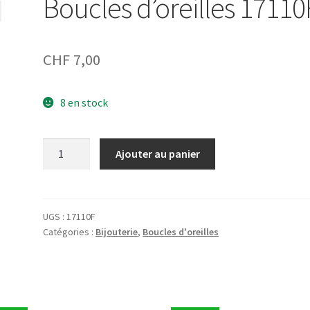
Boucles d’oreilles 17110
CHF
7,00
8 en stock
quantité
Ajouter au panier
de
Boucles
d'oreilles
17110F
UGS :
17110F
Catégories :
Bijouterie
,
Boucles d'oreilles