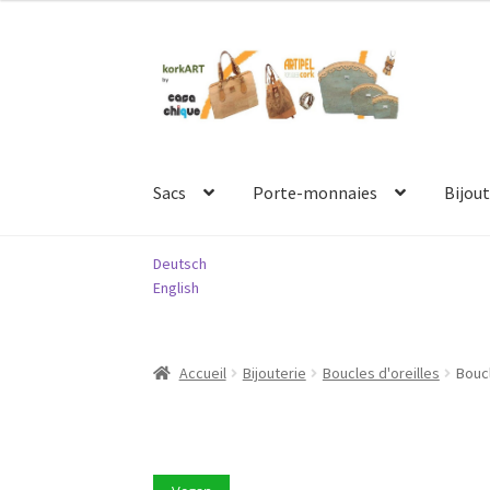
Aller
Aller
à
au
la
contenu
navigation
Sacs
Porte-monnaies
Bijout
Deutsch
English
Accueil
Bijouterie
Boucles d'oreilles
Boucl