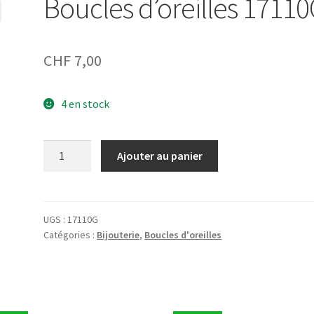
Boucles d’oreilles 1711
CHF
7,00
4 en stock
quantité
Ajouter au panier
de
Boucles
d'oreilles
17110G
UGS :
17110G
Catégories :
Bijouterie
,
Boucles d'oreilles