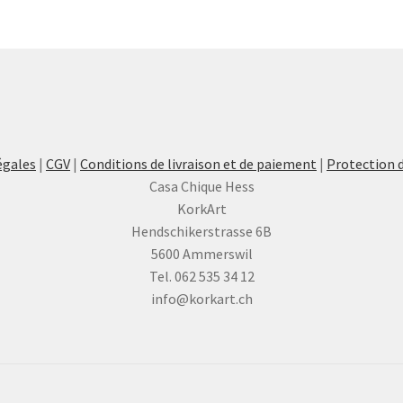
égales
|
CGV
|
Conditions de livraison et de paiement
|
Protection 
Casa Chique Hess
KorkArt
Hendschikerstrasse 6B
5600 Ammerswil
Tel. 062 535 34 12
info@korkart.ch