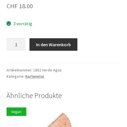
CHF
18.00
3 vorrätig
Münz/Kartenetui
In den Warenkorb
1882
Wasser
Grün
Menge
Artikelnummer:
1882 Verde Agua
Kategorie:
Kartenetui
Ähnliche Produkte
Vegan