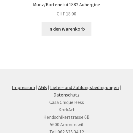
Münz/Kartenetui 1882 Aubergine
CHF
18.00
In den Warenkorb
Impressum
|
AGB
|
Liefer- und Zahlungsbedingungen
|
Datenschutz
Casa Chique Hess
KorkArt
Hendschikerstrasse 6B
5600 Ammerswil
Tel. 062 535 34 12