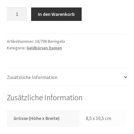
Geldbörse
In den Warenkorb
18/708
Aubergine
Menge
Artikelnummer:
18/708 Beringela
Kategorie:
Geldbörsen Damen
Zusätzliche Information
Zusätzliche Information
Grösse (Höhe x Breite)
8,5 x 10,5 cm