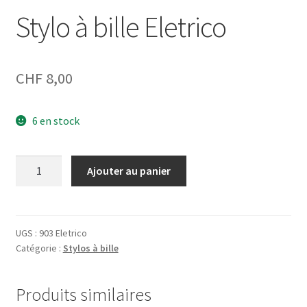
Stylo à bille Eletrico
CHF
8,00
6 en stock
quantité
Ajouter au panier
de
Stylo
à
bille
UGS :
903 Eletrico
Catégorie :
Stylos à bille
Eletrico
Produits similaires