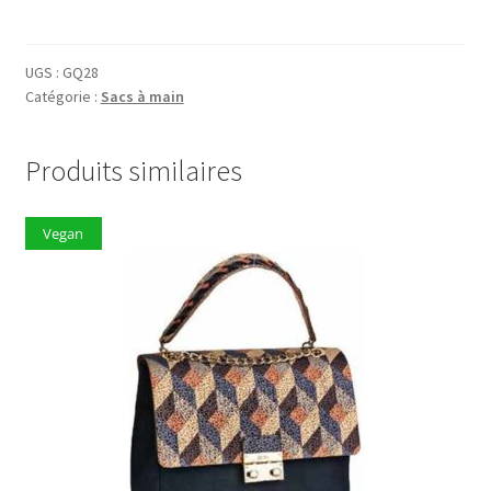
Sac
à
main
UGS :
GQ28
Catégorie :
Sacs à main
GQ28
Produits similaires
Vegan