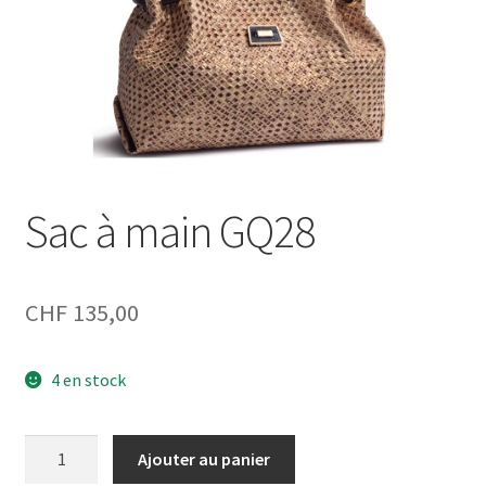
Sac à main GQ28
CHF
135,00
4 en stock
quantité
Ajouter au panier
de