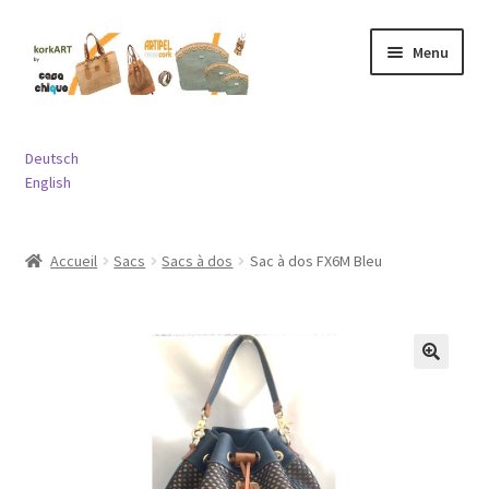
Aller
Aller
Menu
à
au
la
contenu
navigation
Ouvrir
Sacs
le
Deutsch
menu
Ouvrir
English
Porte-monnaies
enfant
le
menu
Ouvrir
Bijouterie
Accueil
Sacs
Sacs à dos
Sac à dos FX6M Bleu
enfant
le
menu
Ouvrir
Divers
enfant
le
menu
Contact
enfant