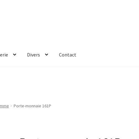
erie
Divers
Contact
Femme
Porte-monnaie 161P