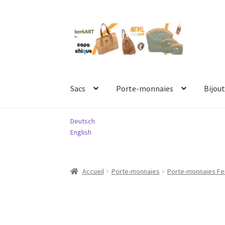
Aller
Aller
à
au
la
contenu
navigation
Sacs
Porte-monnaies
Bijout
Deutsch
English
Accueil
Porte-monnaies
Porte-monnaies 