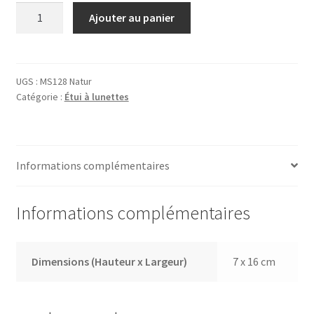
quantité
Ajouter au panier
de
Porte
Lunettes
MS128
UGS :
MS128 Natur
Catégorie :
Étui à lunettes
Natur
Informations complémentaires
Informations complémentaires
Dimensions (Hauteur x Largeur)
7 x 16 cm