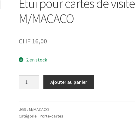
Étui pour cartes de visit
M/MACACO
CHF
16,00
2 en stock
quantité
Ajouter au panier
de
Étui
pour
cartes
UGS :
M/MACACO
Catégorie :
Porte-cartes
de
visite
M/MACACO