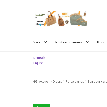
Aller
Aller
à
au
la
contenu
navigation
Sacs
Porte-monnaies
Bijout
Deutsch
English
Accueil
Divers
Porte-cartes
Étui pour ca