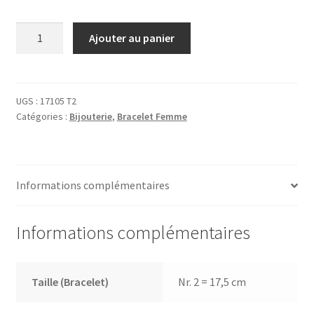
quantité
Ajouter au panier
de
Bracelet
17105
T2
UGS :
17105 T2
Catégories :
Bijouterie
,
Bracelet Femme
Informations complémentaires
Informations complémentaires
Taille (Bracelet)
Nr. 2 = 17,5 cm