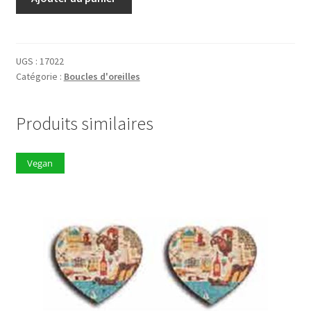
de
Boucles
d'oreilles
17022
UGS :
17022
Catégorie :
Boucles d'oreilles
Produits similaires
Vegan