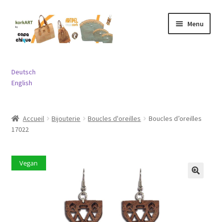
Aller
Aller
Menu
à
au
la
contenu
navigation
Ouvrir
Sacs
le
Deutsch
menu
Ouvrir
English
Porte-monnaies
enfant
le
menu
Ouvrir
Bijouterie
Accueil
Bijouterie
Boucles d'oreilles
Boucles d’oreilles
enfant
le
17022
menu
Ouvrir
Divers
enfant
le
menu
Vegan
Contact
enfant