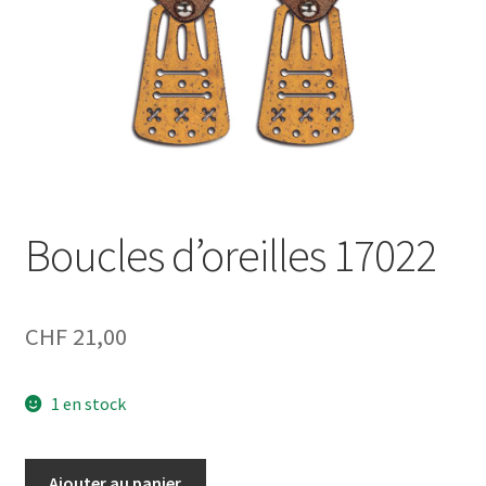
Boucles d’oreilles 17022
CHF
21,00
1 en stock
quantité
Ajouter au panier