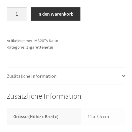
Zigarettenetui
In den Warenkorb
MS20TA
Natur
Menge
Artikelnummer:
MS20TA Natur
Kategorie:
Zigarettenetui
Zusätzliche Information
Zusätzliche Information
Grösse (Höhe x Breite)
11 x 7,5 cm