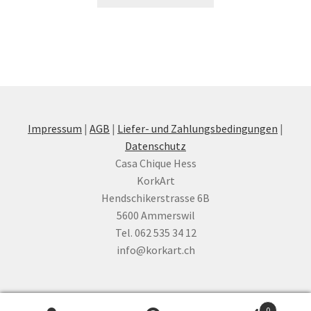
Impressum
|
AGB
|
Liefer- und Zahlungsbedingungen
|
Datenschutz
Casa Chique Hess
KorkArt
Hendschikerstrasse 6B
5600 Ammerswil
Tel. 062 535 34 12
info@korkart.ch
0