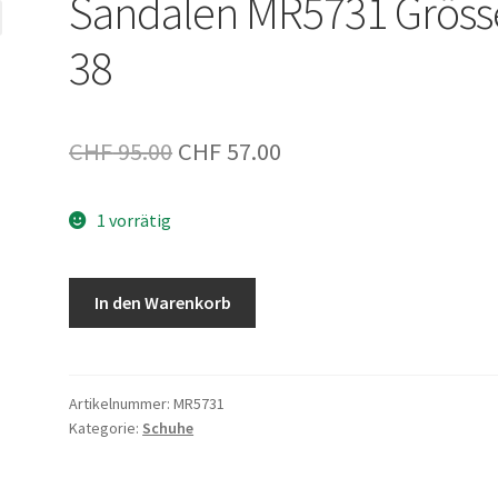
Sandalen MR5731 Gröss
38
Ursprünglicher
Aktueller
CHF
95.00
CHF
57.00
Preis
Preis
1 vorrätig
war:
ist:
CHF 95.00
CHF 57.00.
Sandalen
In den Warenkorb
MR5731
Grösse
38
Menge
Artikelnummer:
MR5731
Kategorie:
Schuhe