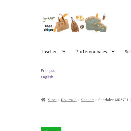
Zur
Springe
Navigation
zum
springen
Inhalt
Taschen
Portemonnaies
Sc
Français
English
Start
Diverses
Schuhe
Sandalen MR5731 