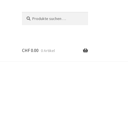
Suchen
Suchen
nach:
CHF
0.00
0 Artikel