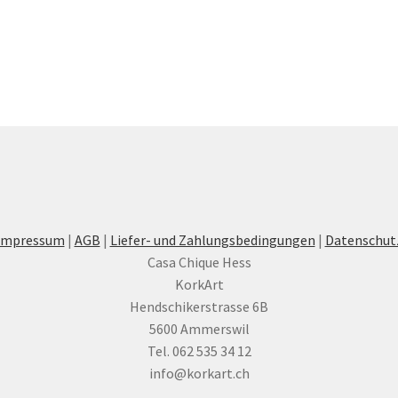
Varianten
auf.
a
Die
Optionen
können
auf
der
Produktseite
gewählt
werden
Impressum
|
AGB
|
Liefer- und Zahlungsbedingungen
|
Datenschut
Casa Chique Hess
KorkArt
Hendschikerstrasse 6B
5600 Ammerswil
Tel. 062 535 34 12
info@korkart.ch