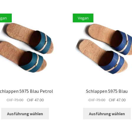
egan
Vegan
chlappen 5975 Blau Petrol
Schlappen 5975 Blau
Ursprünglicher
Aktueller
Ursprünglicher
Akt
CHF
79.00
CHF
47.00
CHF
79.00
CHF
47.00
Preis
Preis
Preis
Pre
Dieses
war:
ist:
war:
ist:
Ausführung wählen
Ausführung wählen
Produkt
CHF 79.00
CHF 47.00.
CHF 79.00
CHF
weist
mehrere