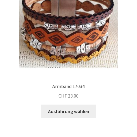
Armband 17034
CHF
23.00
Dieses
Ausführung wählen
Produkt
weist
mehrere