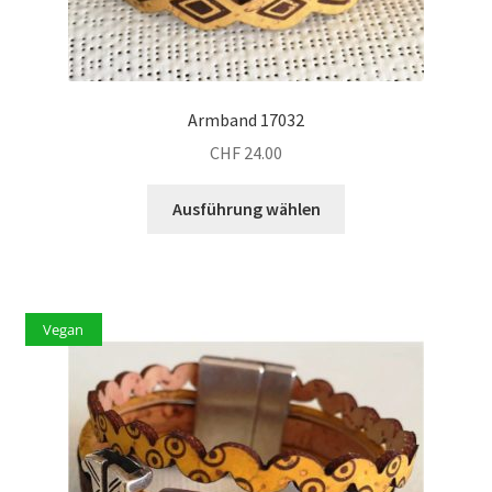
Armband 17032
CHF
24.00
Dieses
Ausführung wählen
Produkt
weist
mehrere
Varianten
Vegan
auf.
Die
Optionen
können
auf
der