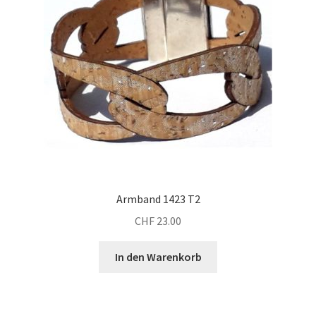
können
auf
der
Produktseite
gewählt
werden
Armband 1423 T2
CHF
23.00
In den Warenkorb