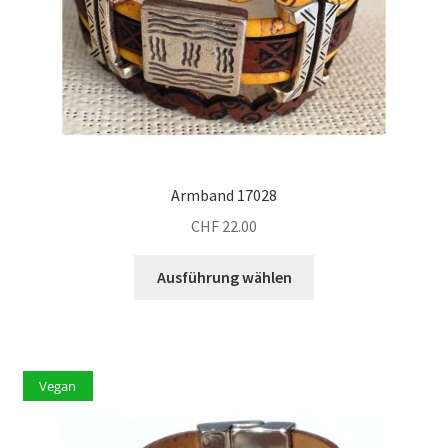
Produktseite
gewählt
werden
Armband 17028
CHF
22.00
Dieses
Ausführung wählen
Produkt
weist
mehrere
Varianten
Vegan
auf.
Die
Optionen