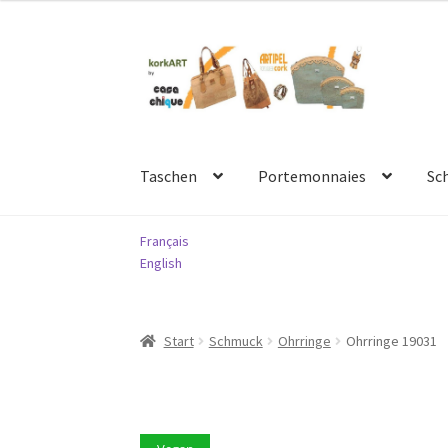
Zur
Springe
Navigation
zum
springen
Inhalt
Taschen
Portemonnaies
Sc
Français
English
Start
Schmuck
Ohrringe
Ohrringe 19031