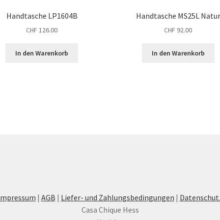
Handtasche LP1604B
Handtasche MS25L Natu
CHF
126.00
CHF
92.00
In den Warenkorb
In den Warenkorb
Impressum
|
AGB
|
Liefer- und Zahlungsbedingungen
|
Datenschut
Casa Chique Hess