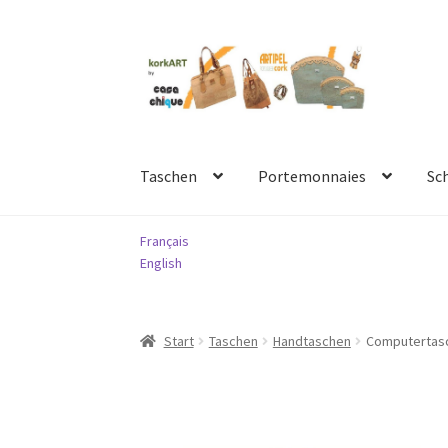
Zur
Springe
Navigation
zum
springen
Inhalt
Taschen
Portemonnaies
Sc
Français
English
Start
Taschen
Handtaschen
Computertas