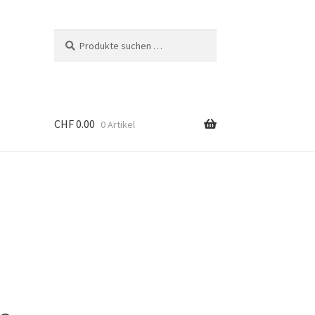
Suchen
Suchen
nach:
CHF
0.00
0 Artikel