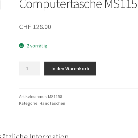
Computertasche MS115
CHF
128.00
2 vorrätig
Computertasche
In den Warenkorb
MS1158
Menge
Artikelnummer:
MS1158
Kategorie:
Handtaschen
sätzliche Information