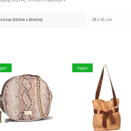
rösse (Höhe x Breite)
28 x 41 cm
egan
Vegan