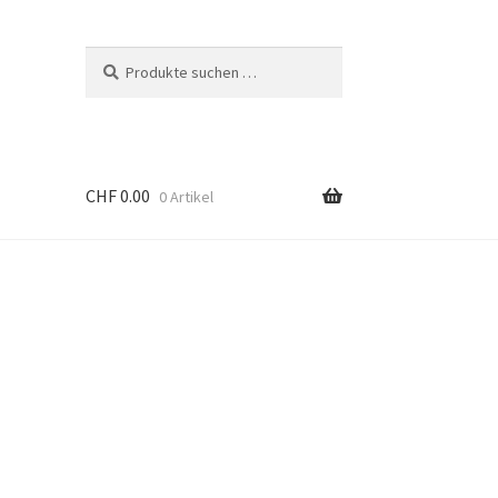
Suchen
Suchen
nach:
CHF
0.00
0 Artikel