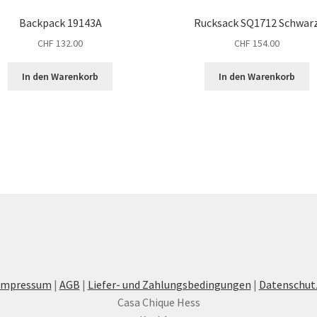
Backpack 19143A
Rucksack SQ1712 Schwar
CHF
132.00
CHF
154.00
In den Warenkorb
In den Warenkorb
Impressum
|
AGB
|
Liefer- und Zahlungsbedingungen
|
Datenschut
Casa Chique Hess