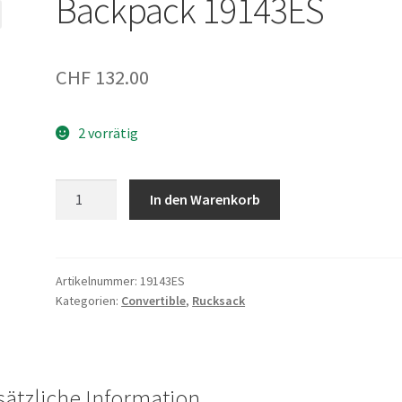
Backpack 19143ES
CHF
132.00
2 vorrätig
Backpack
In den Warenkorb
19143ES
Menge
Artikelnummer:
19143ES
Kategorien:
Convertible
,
Rucksack
sätzliche Information