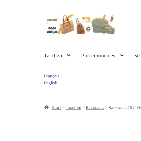
Zur
Springe
Navigation
zum
springen
Inhalt
Taschen
Portemonnaies
Sc
Français
English
Start
Taschen
Rucksack
Backpack 19143