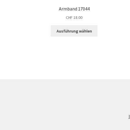
Armband 17044
CHF
18.00
Dieses
Ausführung wählen
Produkt
weist
mehrere
Varianten
auf.
Die
Optionen
können
auf
der
Produktseite
gewählt
werden