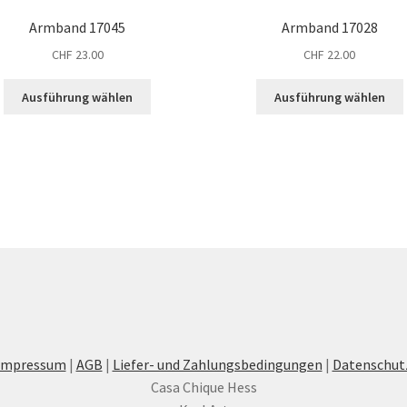
Armband 17045
Armband 17028
CHF
23.00
CHF
22.00
Dieses
Ausführung wählen
Ausführung wählen
Produkt
weist
mehrere
Varianten
auf.
a
Die
Optionen
können
auf
der
Produktseite
gewählt
werden
Impressum
|
AGB
|
Liefer- und Zahlungsbedingungen
|
Datenschut
Casa Chique Hess