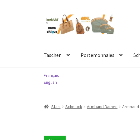
Zur
Springe
Navigation
zum
springen
Inhalt
Taschen
Portemonnaies
Sc
Français
English
Start
Schmuck
Armband Damen
Armband 