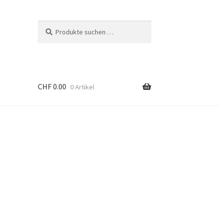
Suchen
Suchen
nach:
CHF
0.00
0 Artikel