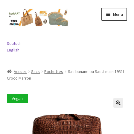
Aller
Aller
Menu
à
au
la
contenu
navigation
Ouvrir
Sacs
le
Deutsch
menu
Ouvrir
English
Porte-monnaies
enfant
le
menu
Ouvrir
Bijouterie
Accueil
Sacs
Pochettes
Sac banane ou Sac à main 1931L
enfant
le
Croco Marron
menu
Ouvrir
Divers
enfant
le
menu
Vegan
Contact
enfant