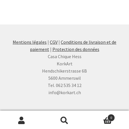
Mentions légales
|
CGV
|
Conditions de livraison et de
paiement
|
Protection des données
Casa Chique Hess
KorkArt
Hendschikerstrasse 6B
5600 Ammerswil
Tel. 062 535 34 12
info@korkart.ch
0
Recherche
Recherche