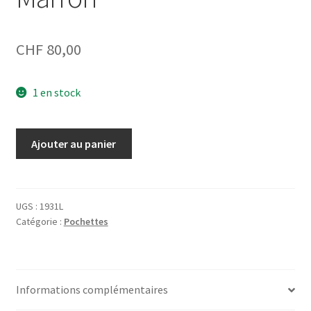
CHF
80,00
1 en stock
quantité
Ajouter au panier
de
Sac
banane
ou
UGS :
1931L
Catégorie :
Pochettes
Sac
à
main
1931L
Informations complémentaires
Croco
Marron