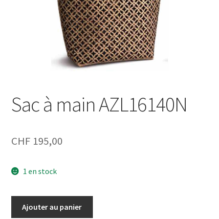
Sac à main AZL16140N
CHF
195,00
1 en stock
quantité
Ajouter au panier
de