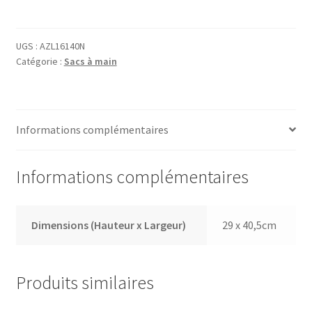
Sac
à
main
UGS :
AZL16140N
Catégorie :
Sacs à main
AZL16140N
Informations complémentaires
Informations complémentaires
Dimensions (Hauteur x Largeur)
29 x 40,5cm
Produits similaires