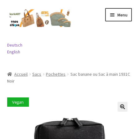
Aller
Aller
Menu
à
au
la
contenu
navigation
Ouvrir
Sacs
le
Deutsch
menu
Ouvrir
English
Porte-monnaies
enfant
le
menu
Ouvrir
Bijouterie
Accueil
Sacs
Pochettes
Sac banane ou Sac à main 1931C
enfant
le
Noir
menu
Ouvrir
Divers
enfant
le
menu
Vegan
Contact
enfant