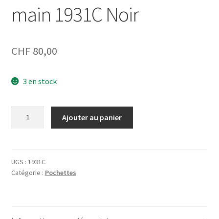
main 1931C Noir
CHF
80,00
3 en stock
quantité
Ajouter au panier
de
Sac
banane
ou
UGS :
1931C
Catégorie :
Pochettes
Sac
à
main
1931C