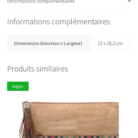
Informations complémentaires
Noir
Informations complémentaires
Dimensions (Hauteur x Largeur)
13 x 18,2 cm
Produits similaires
Vegan