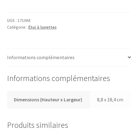
Porte
Lunettes
1710AE
UGS :
1710AE
Catégorie :
Étui à lunettes
Informations complémentaires
Informations complémentaires
Dimensions (Hauteur x Largeur)
8,8 x 18,4 cm
Produits similaires