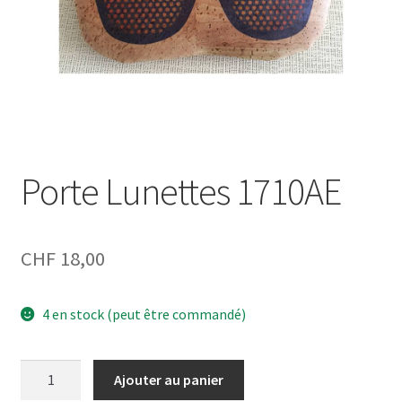
Porte Lunettes 1710AE
CHF
18,00
4 en stock (peut être commandé)
quantité
Ajouter au panier
de